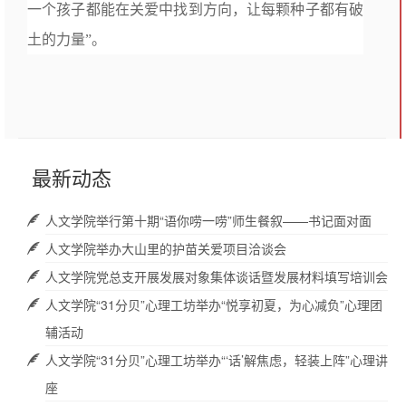
一个孩子都能在关爱中找到方向，让每颗种子都有破
土的力量”。
最新动态
人文学院举行第十期“语你唠一唠”师生餐叙——书记面对面
人文学院举办大山里的护苗关爱项目洽谈会
人文学院党总支开展发展对象集体谈话暨发展材料填写培训会
人文学院“31分贝”心理工坊举办“悦享初夏，为心减负”心理团
辅活动
人文学院“31分贝”心理工坊举办“‘话’解焦虑，轻装上阵”心理讲
座